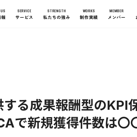
 US
SERVICE
STRENGTH
WORKS
MEMBER
情報
サービス
私たちの強み
制作実績
メンバー
ABOUT US
トップメッセージ
経営理念
会社概要
沿革
グローバルネットワーク
SERVICE
提供する成果報酬型のKP
CAで新規獲得件数は〇
STRENGTH