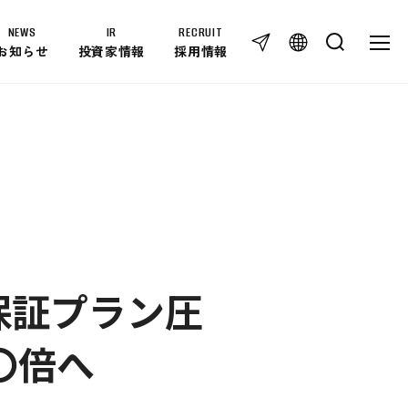
NEWS
IR
RECRUIT
TOG
TOGG
お知らせ
投資家情報
採用情報
IR
IR NEWS
免責事項
IRライブラリー
個人投資家の皆様へ
IRカレンダー
IRに関するお問い合わせ
I保証プラン圧
株式情報
RECRUIT
〇倍へ