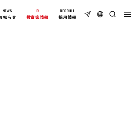
NEWS
IR
RECRUIT
TOG
TOGG
お知らせ
投資家情報
採用情報
IR
IR NEWS
免責事項
IRライブラリー
個人投資家の皆様へ
IRカレンダー
IRに関するお問い合わせ
株式情報
RECRUIT