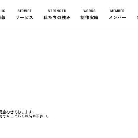
 US
SERVICE
STRENGTH
WORKS
MEMBER
情報
サービス
私たちの強み
制作実績
メンバー
ABOUT US
トップメッセージ
経営理念
会社概要
沿革
グローバルネットワーク
SERVICE
STRENGTH