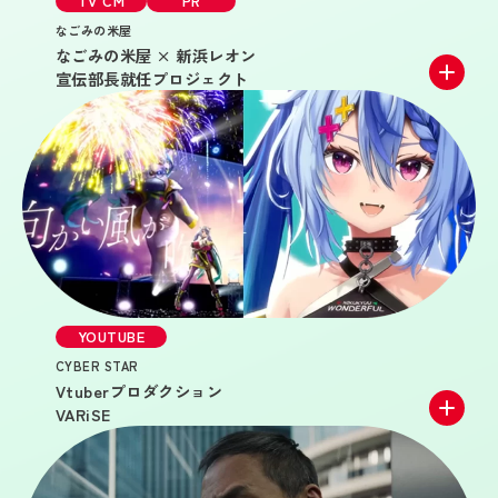
TV CM
PR
で演じ、時代を超えた視点から未来への想いを表現。
なごみの米屋
Creative Director _Yu Katsuura
なごみの米屋 × 新浜レオン
Business Producer _Sota Futagami
Film Producer _Munekazu Uchida
宣伝部長就任プロジェクト
Production Manager _Zhao Changhao
TV CM
創業100周年・世界140カ国以上で展開するグミブランド
「HARIBO」の日本国内第2弾TVCM。好評だった第1弾に
続き、今回は戦国時代の鎧武者がKids Voiceにのせて美
味しさを伝えている。前回同様、日本市場向けにローカ
ライズし、ブランドの楽しさ・幸福感を強く印象づける
ことを目的としている。
YOUTUBE
Film Producer _Takao Kuramoto
CYBER STAR
Production Manager _Ayana Watanabe / Hana Shimoda
Vtuberプロダクション
VARiSE