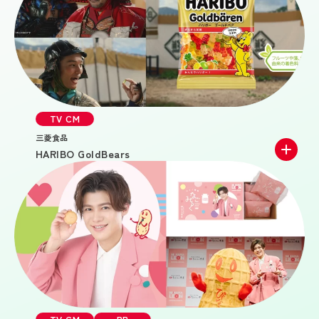
TV CM
三菱食品
HARIBO GoldBears
/
TV CM
GRAPHIC
JR東日本の企業広告「明日のデザイン」シリーズ第七
弾。本作では、物流の未来をテーマに、これからの社会
を支える新たな可能性を描く。
浜辺美波さんが現代の大学生役と未来の娘役を一人二役