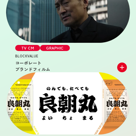
/
TV CM
PR
創業120年の老舗和菓子ブランド「なごみの米屋」の次
世代ファン獲得に向け、人気歌手・新浜レオン氏の起用
を軸に、限定パッケージ開発やSNSキャンペーン、店頭
施策を連動させた。認知から購買、ファン化までをフル
ファネルで支援し、ブランドリニューアルを総合プロデ
ュース。
TV CM
GRAPHIC
BLOCKVALUE
Creative Planner _ Momo Kato
コーポレート
ブランドフィルム
YOUTUBE
2025年6月に設立。現在4名のVtuberが所属するVtuber
事務所。『VARiSE』は “Virtual” という無限の舞台で
“Rise” する（立ち上がる）ことを支援するために生まれ
たVtuber事務所で、タレントたちが個性を活かして、目
標に向かって輝き続けるための様々なサポートをおこな