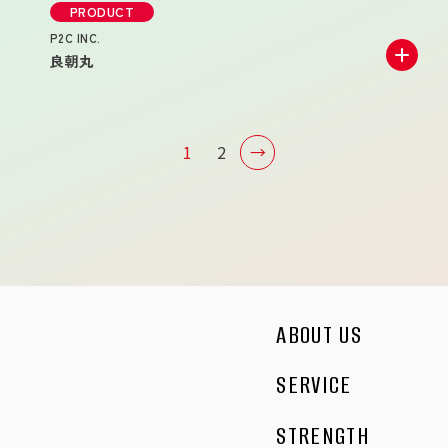
っている。
PRODUCT
P2C INC.
Creator _Vivi Nero _Ichibo Shimofuri
_Mikado Amahane _Somari Yuika
良朝丸
1
2
/
TV CM
GRAPHIC
ブロックバリューの日本発テクノロジー企業としての技
術力と存在意義を広く伝えることを目的とした企業CM。
日本を代表する俳優・渡辺謙を起用し、重厚感と信頼感
のあるブランド表現を実現。象徴的な映像表現を通じ
て、高速コンピューティングが産業や都市を支える価値
を可視化し、企業ビジョンとテクノロジーの可能性を力
ABOUT US
強く発信した。
Business Producer _Naomi Kawata
SERVICE
Film Producer _Munekazu Uchida
Production Manager _Hayato Hirata
STRENGTH
PRODUCT