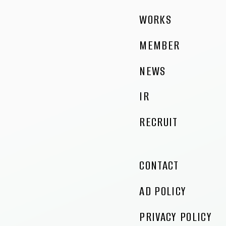
WORKS
二日酔いや飲み過ぎ・食べ過ぎによる胃の不快感に効
く、指定医薬部外品の「良朝丸」の企画・販売。
料理研究家リュウジさん監修のもと、商品企画から販売
MEMBER
までを一貫。ECチャネルをメインに拡販中。
Project Manager _Ryo Midorikawa
NEWS
_Misato Takahashi
IR
RECRUIT
CONTACT
AD POLICY
PRIVACY POLICY