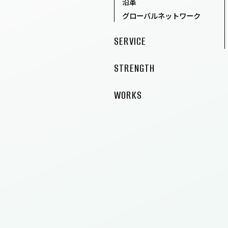
沿革
WORKS
グローバルネットワーク
MEMBER
SERVICE
STRENGTH
NEWS
WORKS
ALL
お知らせ
プレスリリース
メディア
セミナー情報