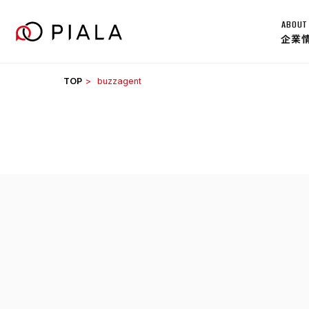
Skip
ABOUT
to
企業
content
TOP
buzzagent