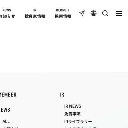
NEWS
IR
RECRUIT
TOG
TOGG
お知らせ
投資家情報
採用情報
IR
IR NEWS
免責事項
IRライブラリー
個人投資家の皆様へ
IRカレンダー
IRに関するお問い合わせ
MEMBER
IR
株式情報
IR NEWS
RECRUIT
NEWS
免責事項
ALL
IRライブラリー