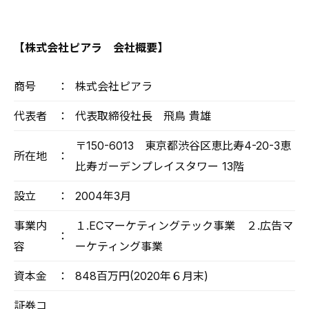
【株式会社ピアラ 会社概要】
商号
：
株式会社ピアラ
代表者
：
代表取締役社長 飛鳥 貴雄
〒150-6013 東京都渋谷区恵比寿4-20-3恵
所在地
：
比寿ガーデンプレイスタワー 13階
設立
：
2004年3月
事業内
１.ECマーケティングテック事業 ２.広告マ
：
容
ーケティング事業
資本金
：
848百万円(2020年６月末)
証券コ