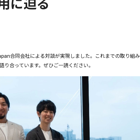
運用に迫る
WORKS
MEMBER
NEWS
 Japan合同会社による対談が実現しました。これまでの取り
ALL
語り合っています。ぜひご一読ください。
お知らせ
プレスリリース
メディア
セミナー情報