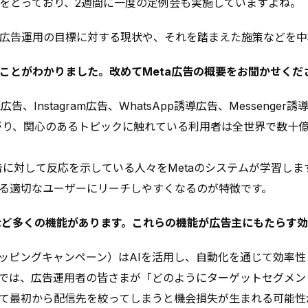
をとっており、2週間に一度の定例会も実施していますよね。
広告運用の目標に対する現状や、それを踏まえた施策などを中
ことがわかりました。改めてMeta広告の概要をお聞かせくだ
ok広告、Instagram広告、WhatsApp誘導広告、Messen
ながり、関心のあるトピックに触れている利用者は全世界で数十
広告に対して反応を示している人々をMetaのシステムが学習し
る適切なユーザーにリーチしやすくなるのが特徴です。
PIなど多くの機能があります。これらの機能が広告主にもたらす
e+ショッピングキャンペーン）はAIを活用し、自動化を通じて効
では、広告運用者の皆さまが「どのようにターゲットセグメン
て最初から配信先を絞ってしまうと機会損失が生まれる可能性