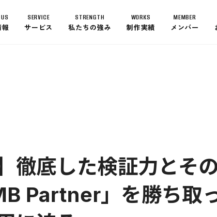
 US
SERVICE
STRENGTH
WORKS
MEMBER
情報
サービス
私たちの強み
制作実績
メンバー
ABOUT US
トップメッセージ
経営理念
会社概要
沿革
グローバルネットワーク
SERVICE
談】徹底した検証力とそ
SMB Partner」を勝
STRENGTH