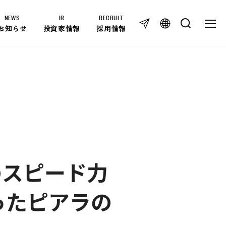
NEWS
IR
RECRUIT
TOG
TOGG
お知らせ
投資家情報
採用情報
IR
IR NEWS
免責事項
IRライブラリー
個人投資家の皆様へ
IRカレンダー
IRに関するお問い合わせ
のスピード力
株式情報
RECRUIT
ち取ったピアラの