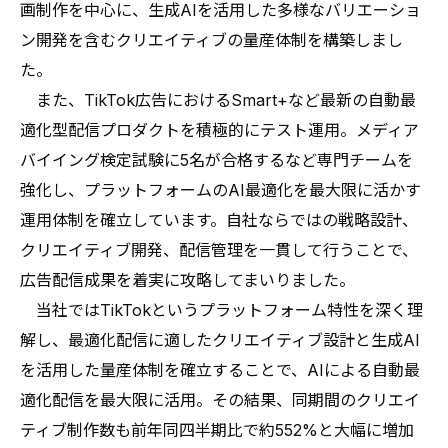
画制作を中心に、生成AIを活用した多様なバリエーショ
ン開発を含むクリエイティブの量産体制を構築しまし
た。
また、TikTok広告におけるSmart+など最新の自動最
適化型配信プロダクトを積極的にテスト運用。メディア
バイイング検定試験に5名が合格するなど専門チームを
強化し、プラットフォームのAI最適化を最大限に活かす
運用体制を確立しています。自社ならではの戦略設計、
クリエイティブ開発、配信管理を一貫して行うことで、
広告配信成果を着実に攻略してまいりました。
当社ではTikTokというプラットフォーム特性を深く理
解し、最適化配信に適したクリエイティブ設計と生成AI
を活用した量産体制を確立することで、AIによる自動最
適化配信を最大限に活用。その結果、同期間のクリエイ
ティブ制作数も前年同四半期比で約552%と大幅に増加