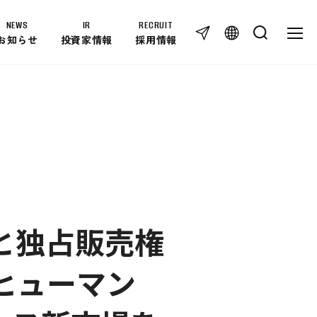
NEWS
IR
RECRUIT
TOG
TOGG
お知らせ
投資家情報
採用情報
IR
IR NEWS
免責事項
IRライブラリー
個人投資家の皆様へ
IRカレンダー
IRに関するお問い合わせ
と独占販売権
株式情報
RECRUIT
ヒューマン