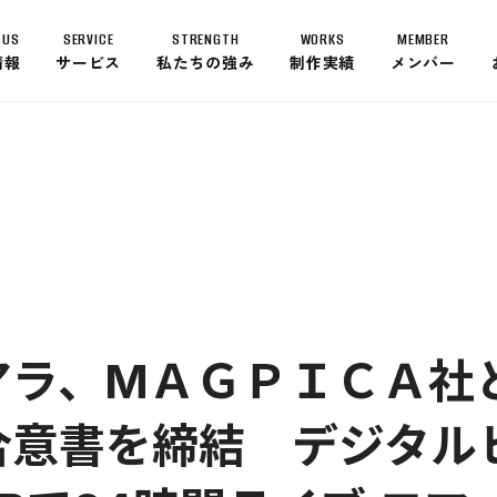
 US
SERVICE
STRENGTH
WORKS
MEMBER
情報
サービス
私たちの強み
制作実績
メンバー
ABOUT US
トップメッセージ
経営理念
会社概要
沿革
グローバルネットワーク
SERVICE
アラ、MＡＧＰＩＣＡ社
合意書を締結 デジタル
STRENGTH