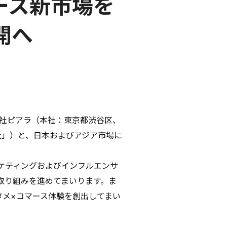
CONTACT
マース新市場を
開へ
AD POLICY
PRIVACY POLICY
社ピアラ（本社：東京都渋谷区、
CA 社」）と、日本およびアジア市場に
ケティングおよびインフルエンサ
て取り組みを進めてまいります。ま
タメ×コマース体験を創出してまい