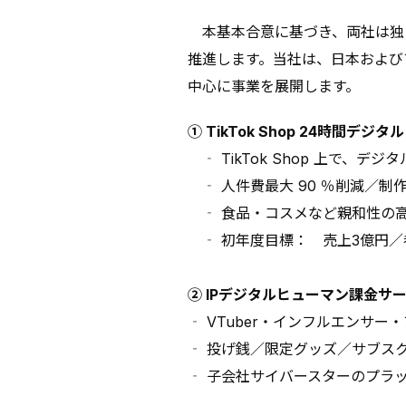
本基本合意に基づき、両社は独
推進します。当社は、日本および
中心に事業を展開します。
① TikTok Shop 24時間
‐ TikTok Shop 上で、
‐ 人件費最大 90 ％削減／制作
‐ 食品・コスメなど親和性の
‐ 初年度目標： 売上3億円／参
② IPデジタルヒューマン課金サ
‐ VTuber・インフルエンサ
‐ 投げ銭／限定グッズ／サブス
‐ 子会社サイバースターのプラ