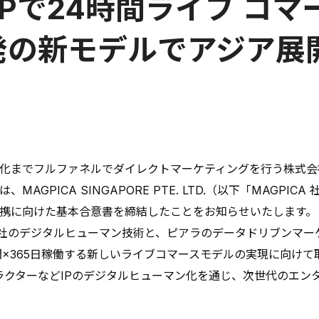
・IPで24時間ライブ コ
WORKS
発の新モデルでアジア展
MEMBER
NEWS
ALL
お知らせ
プレスリリース
化までフルファネルでダイレクトマーケティングを行う株式会
メディア
AGPICA SINGAPORE PTE. LTD.（以下「MAGPI
セミナー情報
携に向けた基本合意書を締結したことをお知らせいたします。
A社のデジタルヒューマン技術と、ピアラのデータドリブンマー
間×365日稼働する新しいライブコマースモデルの実現に向け
ャラクターなどIPのデジタルヒューマン化を通じ、次世代のエン