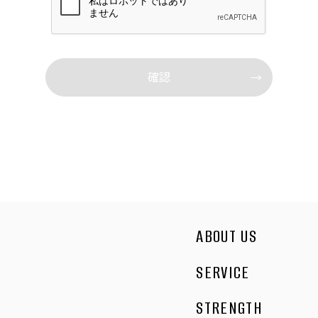
当社は事業運営上、個人情報を外部に委託するこ
とがあります。この場合、個人情報保護水準の高
い委託先を選定し、個人情報の適正管理・機密保
持についての契約を交わし、適切な管理を実施さ
せます。
５．個人情報の開示等の請求
お客様は、当社に対してご自身の個人情報の開示
等（利用目的の通知、開示、内容の訂正・追加・
削除、利用の停止または消去、第三者への提供の
停止）に関して、当社問合わせ窓口に申し出るこ
ABOUT US
とができます。その際、当社はお客様ご本人を確
認させていただいたうえで、合理的な期間内に対
SERVICE
応いたします。
STRENGTH