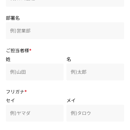
部署名
ご担当者様
*
姓
名
フリガナ
*
セイ
メイ