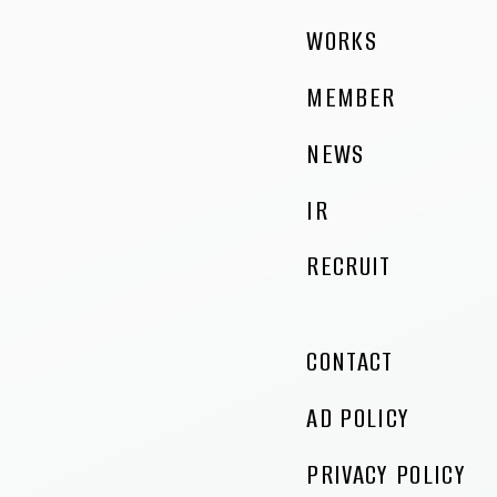
６．個人情報を提供されることの任意性について
WORKS
下記入力フォームのへのご記入はお客様の任意に
よるものです。 ただし、必要項目に入力いただけ
MEMBER
ない場合は、お問い合わせにお答えできませんの
で理解ください。
NEWS
【お問い合わせ窓口】
IR
個人情報に関するお問い合わせや苦情、開示等の
ご請求につきましては、下記窓口で受付けており
RECRUIT
ます。
〒150-6013 東京都渋谷区恵比寿4-20-3 恵比寿
ガーデンプレイスタワー13階
CONTACT
株式会社ピアラ 管理本部 管理本部長
AD POLICY
TEL 03(6362)6831(代表) FAX
03(5793)8888
PRIVACY POLICY
メールアドレス：info@piala.co.jp